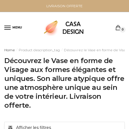
Sauter
Skip
LIVRAISON OFFERTE
à
to
la
content
navigation
MENU
0
Home
Product description_tag
Découvrez le Vase en forme de Visage 
/
/
Découvrez le Vase en forme de
Visage aux formes élégantes et
uniques. Son allure atypique offre
une atmosphère unique au sein
de votre intérieur. Livraison
offerte.
Afficher les filtres