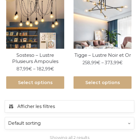
Sosteso – Lustre
Tigge – Lustre Noir et Or
Plusieurs Ampoules
258,99
€
–
373,99
€
87,99
€
–
182,99
€
Select options
Select options
Afficher les filtres
Showing all 2 results