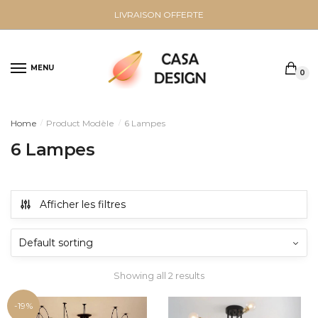
Sauter
Skip
LIVRAISON OFFERTE
à
to
la
content
navigation
MENU
0
Home
Product Modèle
6 Lampes
/
/
6 Lampes
Afficher les filtres
Showing all 2 results
-19%