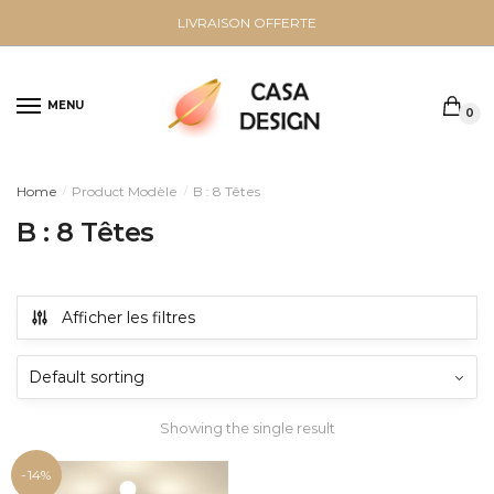
Sauter
Skip
LIVRAISON OFFERTE
à
to
la
content
navigation
MENU
0
Home
Product Modèle
B : 8 Têtes
/
/
B : 8 Têtes
Afficher les filtres
Showing the single result
-14%