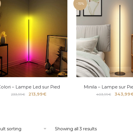
-15%
olori – Lampe Led sur Pied
Minila – Lampe sur Pie
213,99
€
343,99
233,99
€
403,99
€
Showing all 3 results