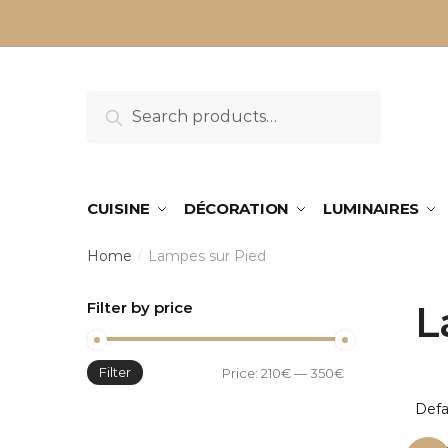
Sauter
Skip
à
to
la
content
navigation
Search
Search
for:
CUISINE
DÉCORATION
LUMINAIRES
Home
Lampes sur Pied
/
Filter by price
L
Filter
Min
Max
Price:
210€
—
350€
price
price