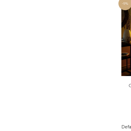
-9%
C