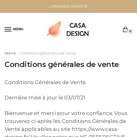
Sauter
Skip
LIVRAISON OFFERTE
à
to
la
content
navigation
MENU
0
Home
Conditions générales de vente
/
Conditions générales de vente
Conditions Générales de Vente
Dernière mise à jour le 03/07/21
Bienvenue et merci pour votre confiance. Vous
trouverez ci-après les Conditions Générales de
Vente applicables au site https://www.casa-
design.fr/. Veuillez noter que HF PERSPECTIVE