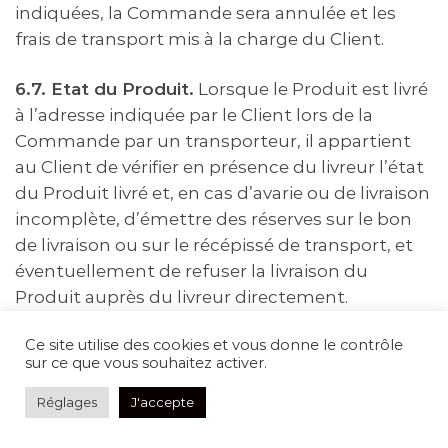
indiquées, la Commande sera annulée et les
frais de transport mis à la charge du Client.
6.7. Etat du Produit.
Lorsque le Produit est livré
à l’adresse indiquée par le Client lors de la
Commande par un transporteur, il appartient
au Client de vérifier en présence du livreur l’état
du Produit livré et, en cas d’avarie ou de livraison
incomplète, d’émettre des réserves sur le bon
de livraison ou sur le récépissé de transport, et
éventuellement de refuser la livraison du
Produit auprès du livreur directement.
Ce site utilise des cookies et vous donne le contrôle
Article 7.
DROIT DE RÉTRACTATION
sur ce que vous souhaitez activer.
7.1. Délai.
Le Client dispose d’un droit lui
Réglages
J'accepte
permettant de se rétracter sans donner de