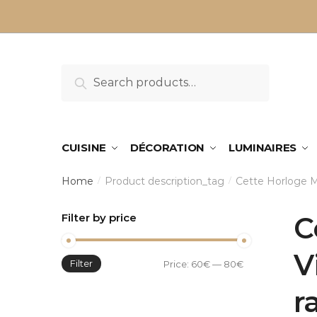
Sauter
Skip
à
to
la
content
navigation
Search
Search
for:
CUISINE
DÉCORATION
LUMINAIRES
Home
Product description_tag
Cette Horloge Mu
/
/
Filter by price
C
V
Filter
Min
Max
Price:
60€
—
80€
price
price
r