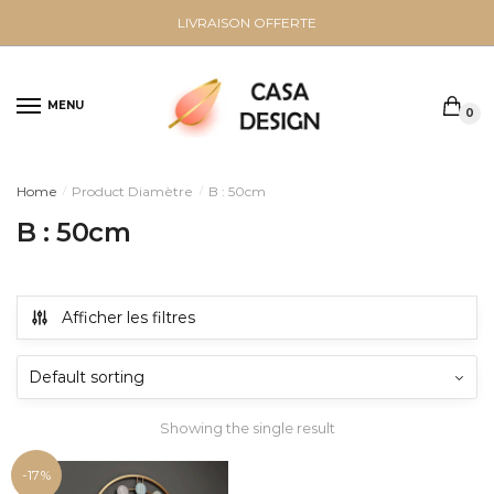
Sauter
Skip
LIVRAISON OFFERTE
à
to
la
content
navigation
MENU
0
Home
Product Diamètre
B : 50cm
/
/
B : 50cm
Afficher les filtres
Showing the single result
-17%