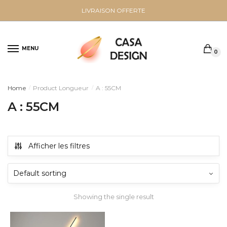
Sauter
Skip
LIVRAISON OFFERTE
à
to
la
content
navigation
MENU
0
Home
Product Longueur
A : 55CM
/
/
A : 55CM
Afficher les filtres
Showing the single result