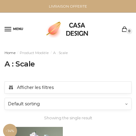
Sauter
Skip
LIVRAISON OFFERTE
à
to
la
content
navigation
MENU
0
Home
Product Modèle
A : Scale
/
/
A : Scale
Afficher les filtres
Showing the single result
-14%