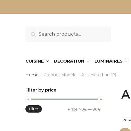
Sauter
Skip
à
to
la
content
navigation
Search
Search
for:
CUISINE
DÉCORATION
LUMINAIRES
Home
Product Modèle
A : Unica (1 unité)
/
/
Filter by price
A
Filter
Min
Max
Price:
70€
—
80€
price
price