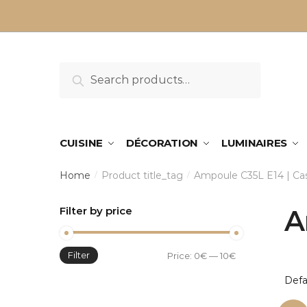
Sauter
Skip
à
to
la
content
navigation
Search
Search
for:
CUISINE
DÉCORATION
LUMINAIRES
Home
Product title_tag
Ampoule C35L E14 | Ca
/
/
Filter by price
A
Filter
Min
Max
Price:
0€
—
10€
price
price