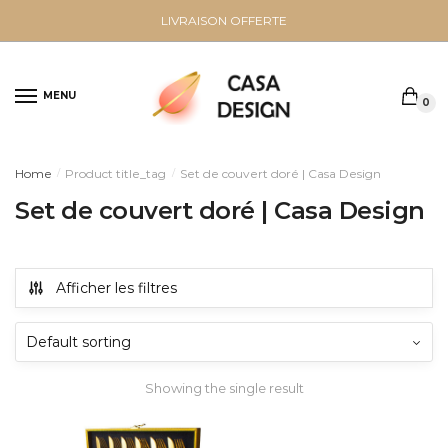
Sauter
Skip
LIVRAISON OFFERTE
à
to
la
content
navigation
MENU
0
Home
Product title_tag
Set de couvert doré | Casa Design
/
/
Set de couvert doré | Casa Design
Afficher les filtres
Showing the single result