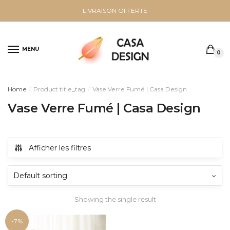
Sauter
Skip
LIVRAISON OFFERTE
à
to
la
content
navigation
MENU
0
Home
Product title_tag
Vase Verre Fumé | Casa Design
/
/
Vase Verre Fumé | Casa Design
Afficher les filtres
Showing the single result
-7%