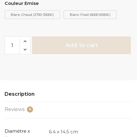
Couleur Emise
Blanc Chaud (2700-3500K)
Blanc Froid (6000-6500K)
Ampoule
Add to cart
ST64
E27
quantity
Description
Reviews
0
Diamètre x
6.4 x 14.5 cm