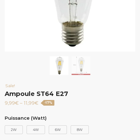
Sale!
Ampoule ST64 E27
9,99
€
–
11,99
€
-17%
Puissance (Watt)
2W
4W
6W
8W