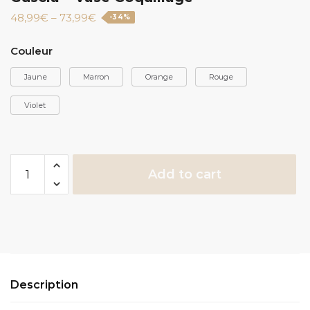
48,99
€
–
73,99
€
-34%
Couleur
Jaune
Marron
Orange
Rouge
Violet
Guscia
Add to cart
-
Vase
Coquillage
quantity
Description