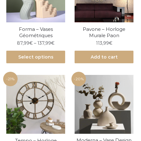
Forma – Vases
Pavone – Horloge
Géométriques
Murale Paon
87,99
€
–
137,99
€
113,99
€
Select options
Add to cart
-21%
-20%
Moderna – Vase Design
Tempo – Horloge