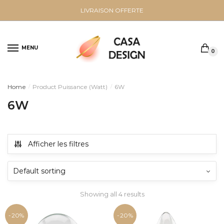
Sauter
Skip
LIVRAISON OFFERTE
à
to
la
content
navigation
MENU
0
Home
Product Puissance (Watt)
6W
/
/
6W
Afficher les filtres
Showing all 4 results
-20%
-20%